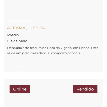
Sob Consulta
ALFAMA, LISBOA
Prédio
Flávia Melo
Descubra este tesouro no Beco do Vigário, em Lisboa. Trata-
se de um prédio residencial composto por dois
apartamentos com entradas independentes, duas cozinhas
e quatro casas de banho, ideal tanto para investidores
2
114 m
3
4
como para quem deseja viver num dos bairros mais
vibrantes e autênticos da cidade. T0 acolhedor no R/C: ideal
para quem procura um […]
Online
Vendido