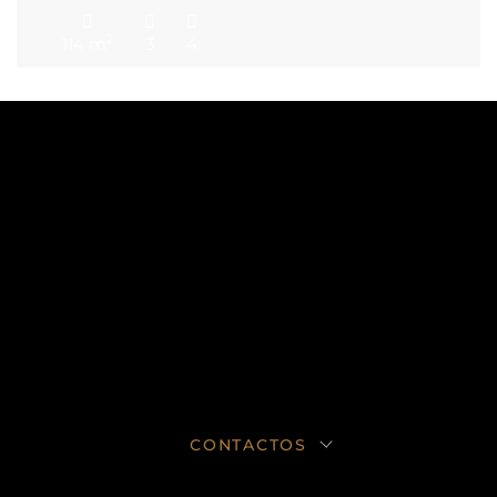
apartamentos com entradas independentes, duas cozinhas
e quatro casas de banho, ideal tanto para investidores
2
114 m
3
4
como para quem deseja viver num dos bairros mais
vibrantes e autênticos da cidade. T0 acolhedor no R/C: ideal
para quem procura um […]
CONTACTOS