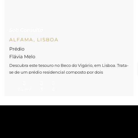
Sob Consulta
ALFAMA, LISBOA
Prédio
Flávia Melo
Descubra este tesouro no Beco do Vigário, em Lisboa. Trata-
se de um prédio residencial composto por dois
apartamentos com entradas independentes, duas cozinhas
e quatro casas de banho, ideal tanto para investidores
2
114 m
3
4
como para quem deseja viver num dos bairros mais
vibrantes e autênticos da cidade. T0 acolhedor no R/C: ideal
para quem procura um […]