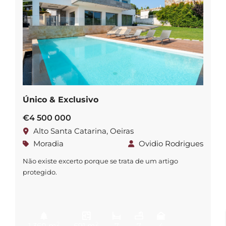
Único & Exclusivo
€4 500 000
Alto Santa Catarina, Oeiras
Moradia
Ovidio Rodrigues
Não existe excerto porque se trata de um artigo
protegido.
2
2
1 360 m
691 m
7
7
4