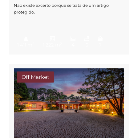
Não existe excerto porque se trata de um artigo
protegido.
2
2
1 411 m
1 222 m
4
6
7
Off Market