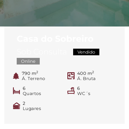
Casa do Sobreiro
Sob Consulta
Vendido
Online
2
2
790
m
400
m
Á. Terreno
Á. Bruta
6
6
Quartos
WC´s
2
Lugares