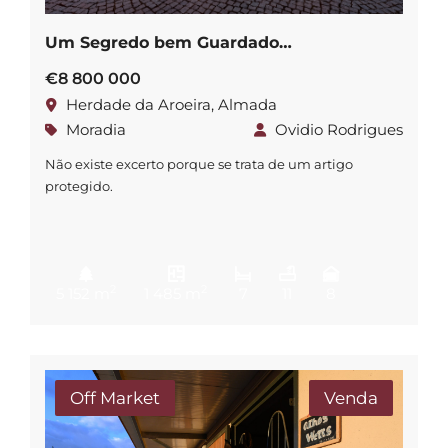
Um Segredo bem Guardado…
€8 800 000
Herdade da Aroeira, Almada
Moradia
Ovidio Rodrigues
Não existe excerto porque se trata de um artigo
protegido.
2
2
5 152 m
1 485 m
7
11
8
Off Market
Venda