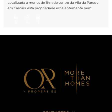
Localizada a menos de 1Km do centro da Vila da Parede
em Cascais, esta propriedade excelentemente bem
conservada é privilegiada pelo sossego, tranquilidade e
pela segurança de uma das zonas do concelho de Cascais.
5
4
1
Esta moradia com mais de 200m² de área útil privativa,
divide-se por 3 pisos, e é caracterizada por uma cozinha
contígua […]