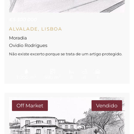
€5 300 000
ALVALADE, LISBOA
Moradia
Ovidio Rodrigues
Não existe excerto porque se trata de um artigo protegido.
2
2
1 000 m
990 m
8
8
6
Off Market
Vendido