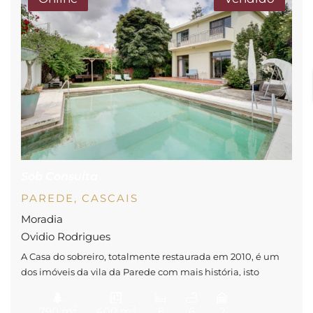
Sob Consulta
PAREDE, CASCAIS
Moradia
Ovidio Rodrigues
A Casa do sobreiro, totalmente restaurada em 2010, é um
dos imóveis da vila da Parede com mais história, isto
porque, no passado esta moradia foi casa de família do
dono de uma das maiores empresas de cortiça de Portugal.
2
2
790 m
400 m
6
6
2