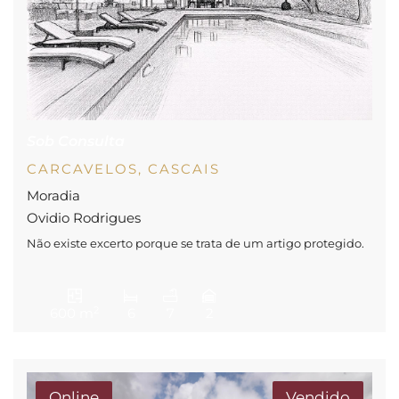
Sob Consulta
CARCAVELOS, CASCAIS
Moradia
Ovidio Rodrigues
Não existe excerto porque se trata de um artigo protegido.
2
600 m
6
7
2
Online
Vendido