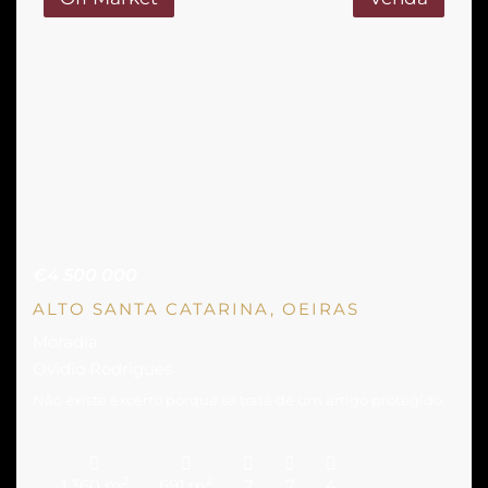
€4 500 000
ALTO SANTA CATARINA, OEIRAS
Moradia
Ovidio Rodrigues
Não existe excerto porque se trata de um artigo protegido.
2
2
1 360 m
691 m
7
7
4