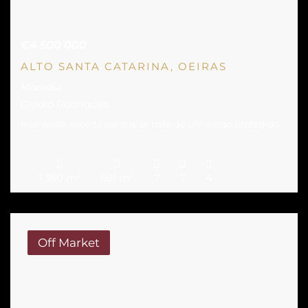
€4 500 000
ALTO SANTA CATARINA, OEIRAS
Moradia
Ovidio Rodrigues
Não existe excerto porque se trata de um artigo protegido.
2
2
1 360 m
691 m
7
7
4
Off Market