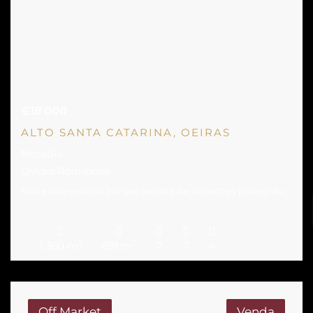
€18 000
ALTO SANTA CATARINA, OEIRAS
Moradia
Ovidio Rodrigues
Não existe excerto porque se trata de um artigo protegido.
2
2
1 360 m
691 m
7
7
4
Off Market
Venda