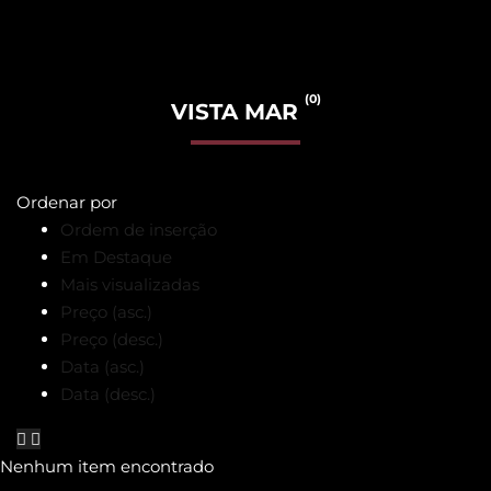
(0)
VISTA MAR
Ordenar por
Ordem de inserção
Em Destaque
Mais visualizadas
Preço (asc.)
Preço (desc.)
Data (asc.)
Data (desc.)
Nenhum item encontrado