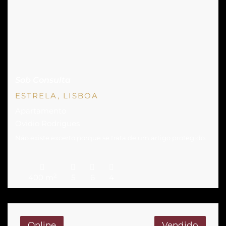
Sob Consulta
ESTRELA, LISBOA
Apartamento
Ovidio Rodrigues
Não existe excerto porque se trata de um artigo protegido.
2
400 m
5
6
4
Online
Vendido