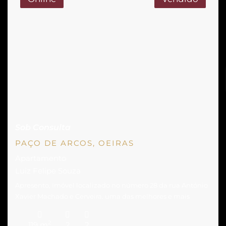
Sob Consulta
PAÇO DE ARCOS, OEIRAS
Apartamento
Luiz Felipe Souza
Apresento, imóvel localizado no número 28 da rua António
Xavier Machado e Cerveira, uma das melhores e mais
desejadas zonas de Paço de Arcos. Encantador
apartamento de tipologia T2, com mais de 90m2, composto
2
119 m
2
2