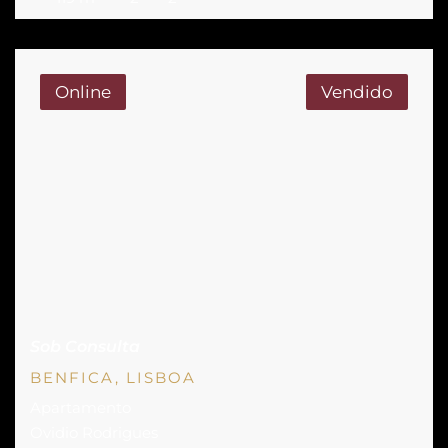
por dois quartos, um deles suíte, sala comum, despensa,
varanda e dois lugares de garagem. O mesmo oferece uma
oportunidade única […]
Online
Vendido
Sob Consulta
BENFICA, LISBOA
Apartamento
Ovidio Rodrigues