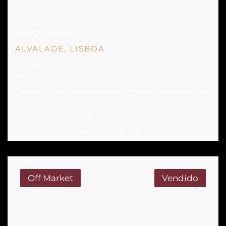
Sob Consulta
ALVALADE, LISBOA
Moradia
Ovidio Rodrigues
Não existe excerto porque se trata de um artigo protegido.
2
2
3 486 m
650 m
7
5
2
Off Market
Vendido