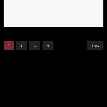
Apartamento de 3 assoalhadas numa das zonas mais
tranquilas da freguesia de Benfica onde poderá beneficiar
de uma vista desafogada e panorâmica para o Parque
Florestal de Monsanto, bem como, localização estratégica,
2
100 m
2
2
1
devido à proximidade aos principais acessos à cidade de
Lisboa (Segunda Circular, IC 19, CRIL e A5). Este imóvel
localiza-se a cerca de […]
1
2
…
4
Next