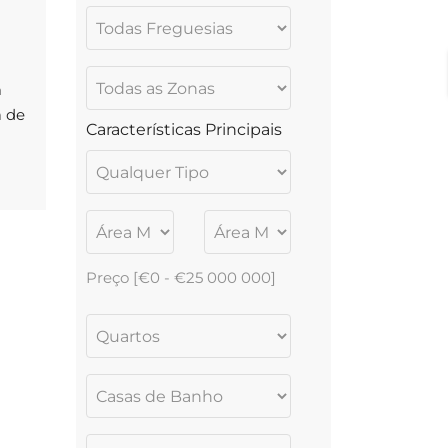
m
a de
Características Principais
r,
gos.
Preço [
€0
-
€25 000 000
]