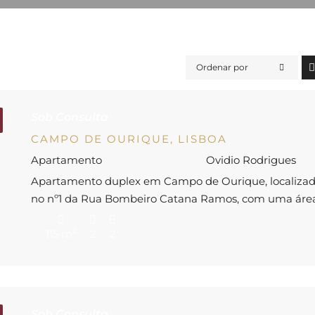
Ordenar por
Sob Consulta
CAMPO DE OURIQUE, LISBOA
Apartamento
Ovidio Rodrigues
Apartamento duplex em Campo de Ourique, localiza
no nº1 da Rua Bombeiro Catana Ramos, com uma áre
total de 115m2 e situado no segundo andar de um pré
2
com ausência de elevador. O apartamento é compost
115 m
2
2
por dois pisos. No primeiro piso, encontra-se uma
espaçosa sala com dois ambientes distintos – uma áre
estar […]
Sob Consulta