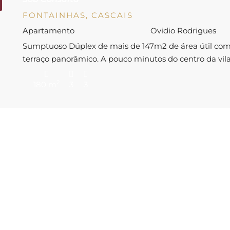
FONTAINHAS, CASCAIS
Apartamento
Ovidio Rodrigues
Sumptuoso Dúplex de mais de 147m2 de área útil co
terraço panorâmico. A pouco minutos do centro da vil
Cascais e inserido em edifício com ausência de elevado
2
este imóvel totalmente remodelado, poderá permitir
180 m
3
3
desfrutar de momentos únicos em família ou com ami
Este apartamento originalmente de 4 quartos foi
convertido num espaçoso T3 […]