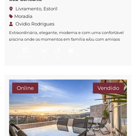
Livramento, Estoril
Moradia
Ovidio Rodrigues
Extraordinária, elegante, moderna e com uma confortável
piscina onde os momentos em família e/ou com amigos
serão uma realidade. Construída em 2012, esta moradia foi
projetada e executada com os mais altos níveis de
2
250 m
5
4
1
qualidade e acabamentos luxuosos. Nesta propriedade
destaca-se, cave transformada em zona de lazer, 4 quartos,
cozinha totalmente equipada e uma espaçosa […]
Online
Vendido