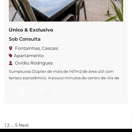
Único & Exclusivo
Sob Consulta
Fontainhas, Cascais
Apartamento
Ovidio Rodrigues
Sumptuoso Dúplex de mais de 147m2 de área útil com
terraço panorâmico. A pouco minutos do centro da vila de
Cascais e inserido em edifício com ausência de elevador,
este imóvel totalmente remodelado, poderá permitir
2
180 m
3
3
desfrutar de momentos únicos em família ou com amigos.
Este apartamento originalmente de 4 quartos foi
convertido num espaçoso T3 […]
1
2
…
5
Next