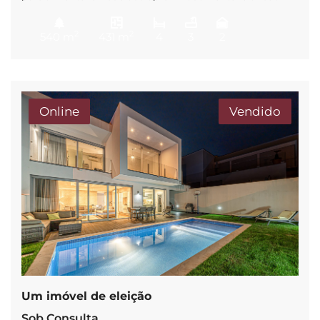
nível de Canalização e eletricidade, inserida em lote de
terreno com 540m2 e área de construção de 451m2.
2
2
540 m
431 m
4
3
2
Localizada em zona residencial e tranquila nas Areias, em
S. Pedro do Estoril, esta propriedade encontra-se próxima
do Parque das Gerações, escolas, supermercado, […]
Online
Vendido
Um imóvel de eleição
Sob Consulta