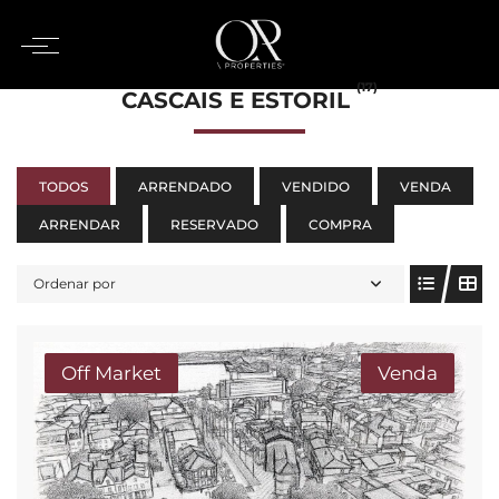
(17)
CASCAIS E ESTORIL
TODOS
ARRENDADO
VENDIDO
VENDA
ARRENDAR
RESERVADO
COMPRA
Ordenar por
Off Market
Venda