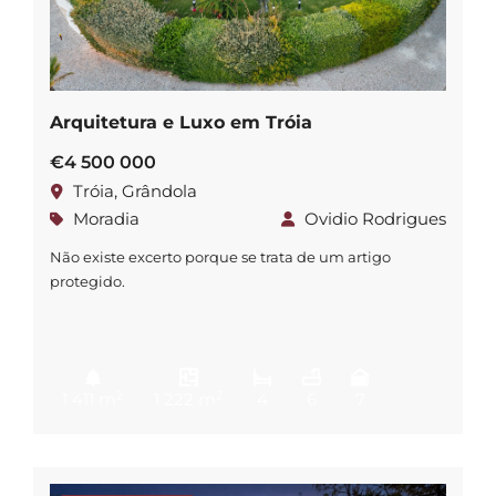
Arquitetura e Luxo em Tróia
€4 500 000
Tróia, Grândola
Moradia
Ovidio Rodrigues
Não existe excerto porque se trata de um artigo
protegido.
2
2
1 411 m
1 222 m
4
6
7