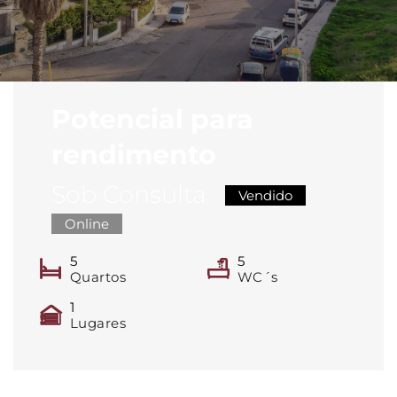
Potencial para
rendimento
Sob Consulta
Vendido
Online
5
5
Quartos
WC´s
1
Lugares