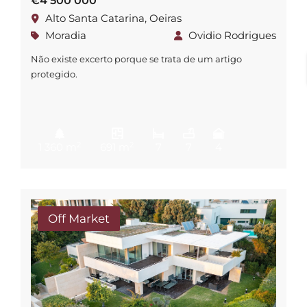
€4 500 000
Alto Santa Catarina, Oeiras
Moradia
Ovidio Rodrigues
Não existe excerto porque se trata de um artigo
protegido.
2
2
1 360 m
691 m
7
7
4
Off Market