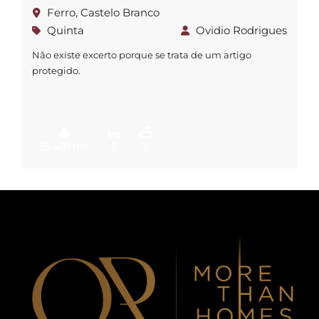
Ferro, Castelo Branco
Quinta
Ovidio Rodrigues
Não existe excerto porque se trata de um artigo
protegido.
2
15 401 m
5
7