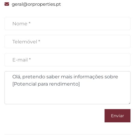
geral@orproperties.pt
Enviar