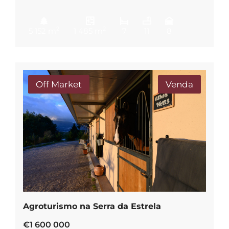
2
2
5 152 m
1 485 m
7
11
8
Off Market
Venda
Agroturismo na Serra da Estrela
€1 600 000