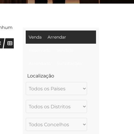
nhum
Venda
Arrendar
Reservado
Vendido
Arrendado
Solicitações
Localização
cidade