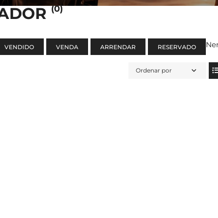
(0)
SADOR
Ne
VENDIDO
VENDA
ARRENDAR
RESERVADO
Ordenar por
CONTACTOS
NEWSLETTER
Nome
E PARK
 EMPRESARIAL,
ITÓRIO 22
Email
 +351 218 382 505
RTIES.PT
Aceito A Política De Priva