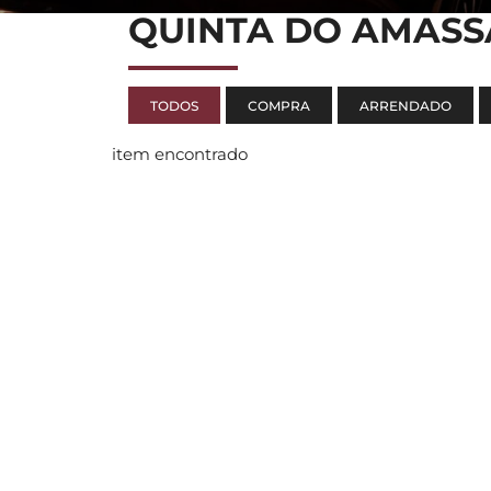
QUINTA DO AMAS
TODOS
COMPRA
ARRENDADO
item encontrado
BELOURA OFFIC
RUA DO CENTRO
EDIFÍCIO 2, ESCR
2710-693 SINTRA
+351 917 996 050 |
GERAL@ORPROPE