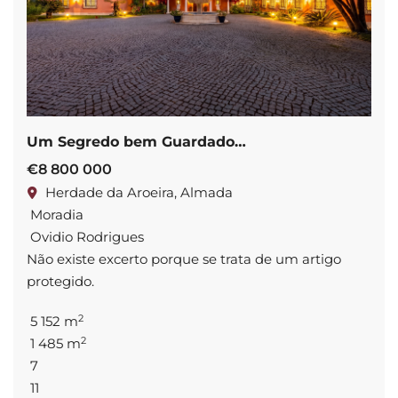
Um Segredo bem Guardado…
€8 800 000
Herdade da Aroeira, Almada
Moradia
Ovidio Rodrigues
Não existe excerto porque se trata de um artigo
protegido.
2
5 152 m
2
1 485 m
7
11