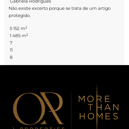
Gabriela Rodrigues
Não existe excerto porque se trata de um artigo
protegido.
2
5 152 m
2
1 485 m
7
11
8