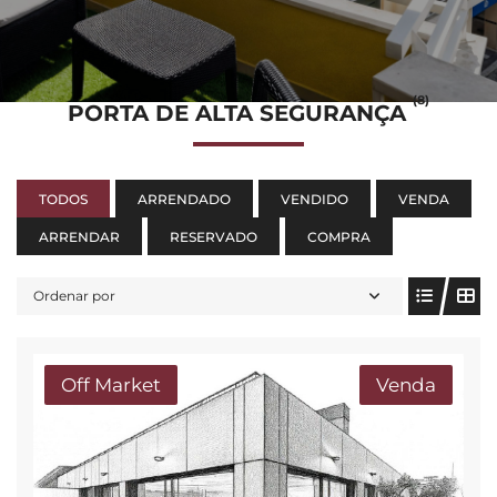
(8)
PORTA DE ALTA SEGURANÇA
TODOS
ARRENDADO
VENDIDO
VENDA
ARRENDAR
RESERVADO
COMPRA
Ordenar por
Off Market
Venda