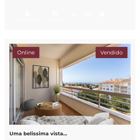
2
2
1 200 m
450 m
5
6
4
Online
Vendido
Uma belissima vista…