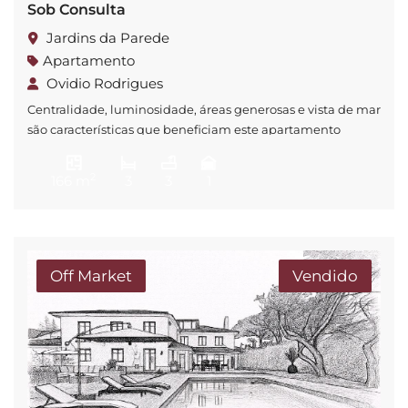
Sob Consulta
Jardins da Parede
Apartamento
Ovidio Rodrigues
Centralidade, luminosidade, áreas generosas e vista de mar
são características que beneficiam este apartamento
situado no segundo andar do número 15 da Rua dos
Ciprestes, nos Jardins da Parede em Cascais. Com mais de
2
166 m
3
3
1
125m² de área útil privativa, este imóvel destaca-se
principalmente pela generosa sala, com acesso direto à
varanda que se encontra exposta […]
Off Market
Vendido