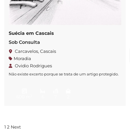
Suécia em Cascais
Sob Consulta
Carcavelos, Cascais
Moradia
Ovidio Rodrigues
Não existe excerto porque se trata de um artigo protegido.
2
600 m
6
7
2
1
2
Next