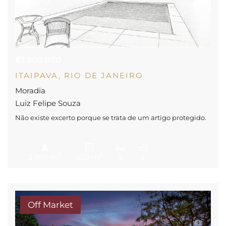
€1 500 000
ITAIPAVA, RIO DE JANEIRO
Moradia
Luiz Felipe Souza
Não existe excerto porque se trata de um artigo protegido.
2
2
3 380 m
650 m
4
4
Off Market