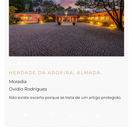
€8 800 000
HERDADE DA AROEIRA, ALMADA
Moradia
Ovidio Rodrigues
Não existe excerto porque se trata de um artigo protegido.
2
2
5 152 m
1 485 m
7
11
8