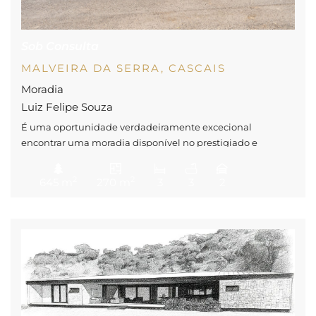
Sob Consulta
MALVEIRA DA SERRA, CASCAIS
Moradia
Luiz Felipe Souza
É uma oportunidade verdadeiramente excecional
encontrar uma moradia disponível no prestigiado e
exclusivo Condomínio Malveira Guincho. Este condomínio
fechado com segurança, de poucas propriedades, oferece a
2
2
645 m
270 m
3
3
2
privacidade e tranquilidade que procura, aliadas a um
estilo de vida incomparável. Situa-se a poucos minutos da
deslumbrante Praia do Guincho, um dos locais mais
emblemáticos da costa portuguesa, […]