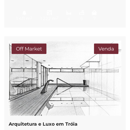
2
2
1 411 m
1 222 m
4
6
7
Off Market
Venda
Arquitetura e Luxo em Tróia