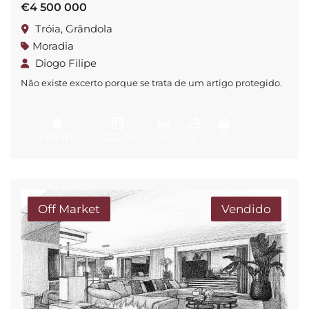
€4 500 000
Tróia, Grândola
Moradia
Diogo Filipe
Não existe excerto porque se trata de um artigo protegido.
2
2
1 411 m
1 222 m
4
6
7
Off Market
Vendido