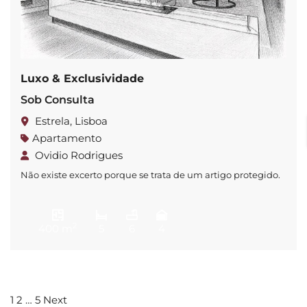
Luxo & Exclusividade
Sob Consulta
Estrela, Lisboa
Apartamento
Ovidio Rodrigues
Não existe excerto porque se trata de um artigo protegido.
2
400 m
5
6
4
1
2
…
5
Next