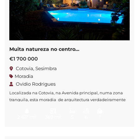
Muita natureza no centro…
€1 700 000
Cotovia, Sesimbra
Moradia
Ovidio Rodrigues
Localizada na Cotovia, na Avenida principal, numa zona
tranquila, esta moradia de arquitectura verdadeiramente
exclusiva encontra-se envolta num jardim antigo, ideal
para quem valoriza o equilíbrio entre privacidade, conforto
2
2
2 631 m
369 m
5
6
1
e proximidade com os principais acessos urbanos. Esta
propriedade destaca-se não apenas pela sua arquitetura
elegante e única, mas também pela beleza dos materiais