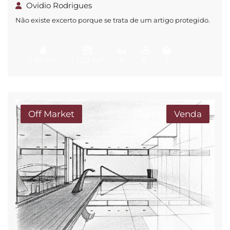
Ovidio Rodrigues
Não existe excerto porque se trata de um artigo protegido.
2
2
1 411 m
1 222 m
4
6
7
Off Market
Venda