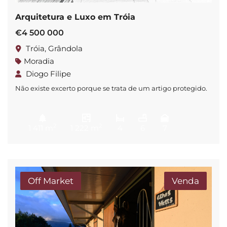
Arquitetura e Luxo em Tróia
€4 500 000
Tróia, Grândola
Moradia
Diogo Filipe
Não existe excerto porque se trata de um artigo protegido.
2
2
1 411 m
1 222 m
4
6
7
Off Market
Venda