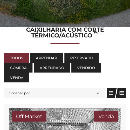
CAIXILHARIA COM CORTE
(4)
TÉRMICO/ACÚSTICO
TODOS
ARRENDAR
RESERVADO
COMPRA
ARRENDADO
VENDIDO
VENDA
Ordenar por
Off Market
Venda