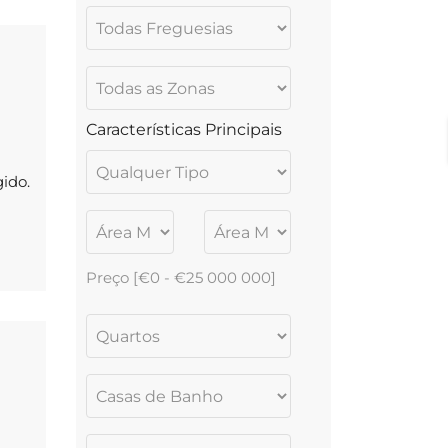
ura
ais
Características Principais
gido.
Preço [
€0
-
€25 000 000
]