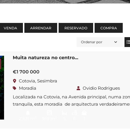
VENDA
ARRENDAR
RESERVADO
COMPRA
Ordenar por
Muita natureza no centro…
CONTACTOS
NEWSLETTER
€1 700 000
Nome
E PARK
Cotovia, Sesimbra
 EMPRESARIAL,
Moradia
Ovidio Rodrigues
ITÓRIO 22
Localizada na Cotovia, na Avenida principal, numa zo
Email
tranquila, esta moradia de arquitectura verdadeirame
 +351 218 382 505
RTIES.PT
exclusiva encontra-se envolta num jardim antigo, idea
2
2
para quem valoriza o equilíbrio entre privacidade, con
2 631 m
369 m
5
6
1
Aceito A Política De Priva
e proximidade com os principais acessos urbanos. Est