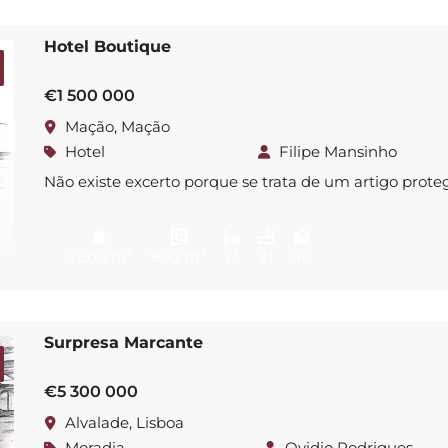
propriedade destaca-se não apenas pela sua arquitet
elegante e única, mas também pela beleza dos materi
Hotel Boutique
antigos, como […]
€1 500 000
Mação, Mação
Hotel
Filipe Mansinho
Não existe excerto porque se trata de um artigo prote
2
2
2 600 m
900 m
17
21
40
Surpresa Marcante
€5 300 000
Alvalade, Lisboa
Moradia
Ovidio Rodrigues