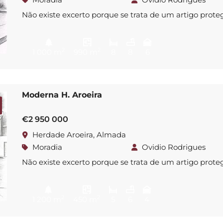
Não existe excerto porque se trata de um artigo prote
2
2
1 000 m
990 m
8
8
6
Moderna H. Aroeira
€2 950 000
Herdade Aroeira, Almada
Moradia
Ovidio Rodrigues
Não existe excerto porque se trata de um artigo prote
2
2
1 200 m
450 m
5
6
4