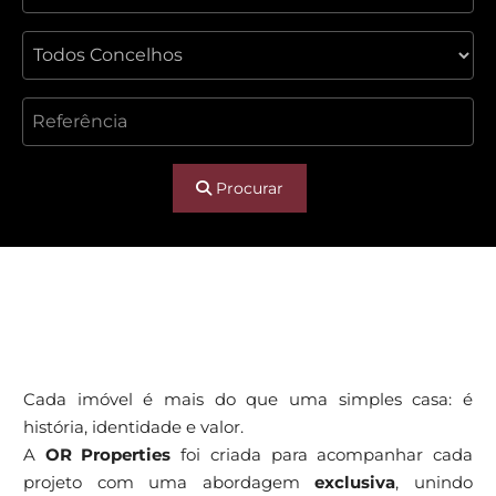
Procurar
THAN
Cada imóvel é mais do que uma simples casa: é
história, identidade e valor.
A
OR Properties
foi criada para acompanhar cada
projeto com uma abordagem
exclusiva
, unindo