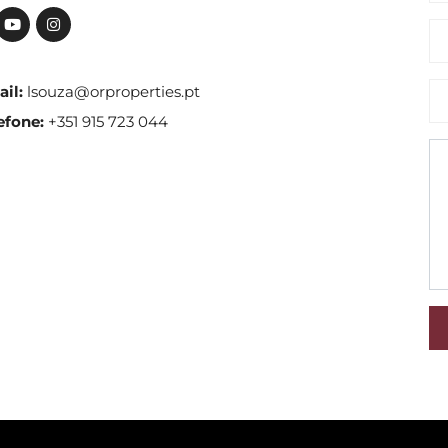
il:
lsouza@orproperties.pt
efone:
+351 915 723 044