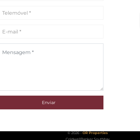
Enviar
© 2026 -
OR Properties
ColdwellBanker Southbay