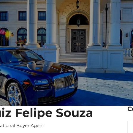
C
iz Felipe Souza
national Buyer Agent